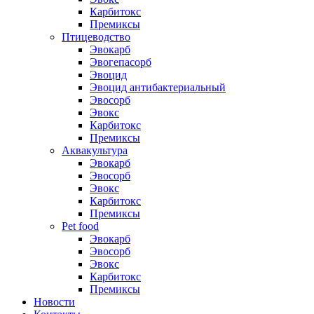
Карбитокс
Премиксы
Птицеводство
Эвокарб
Эвогепасорб
Эвоцид
Эвоцид антибактериальный
Эвосорб
Эвокс
Карбитокс
Премиксы
Аквакультура
Эвокарб
Эвосорб
Эвокс
Карбитокс
Премиксы
Pet food
Эвокарб
Эвосорб
Эвокс
Карбитокс
Премиксы
Новости