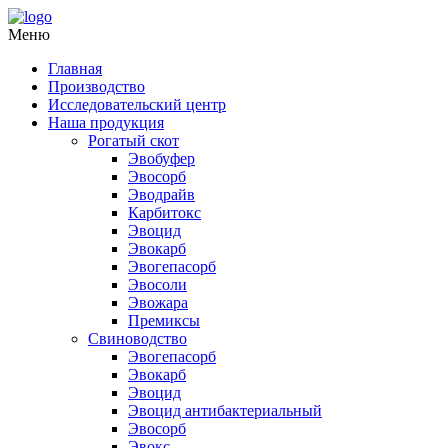
Меню
Главная
Производство
Исследовательский центр
Наша продукция
Рогатый скот
Эвобуфер
Эвосорб
Эводрайв
Карбитокс
Эвоцид
Эвокарб
Эвогепасорб
Эвосоли
Эвожара
Премиксы
Свиноводство
Эвогепасорб
Эвокарб
Эвоцид
Эвоцид антибактериальный
Эвосорб
Эвокс