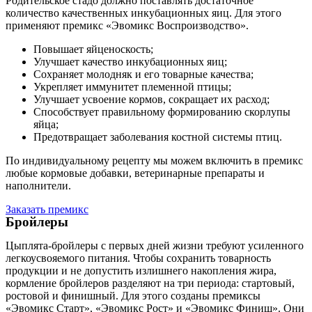
Родительское стадо должно поставлять достаточное
количество качественных инкубационных яиц. Для этого
применяют премикс «Эвомикс Воспроизводство».
Повышает яйценоскость;
Улучшает качество инкубационных яиц;
Сохраняет молодняк и его товарные качества;
Укрепляет иммунитет племенной птицы;
Улучшает усвоение кормов, сокращает их расход;
Способствует правильному формированию скорлупы
яйца;
Предотвращает заболевания костной системы птиц.
По индивидуальному рецепту мы можем включить в премикс
любые кормовые добавки, ветеринарные препараты и
наполнители.
Заказать премикс
Бройлеры
Цыплята-бройлеры с первых дней жизни требуют усиленного
легкоусвояемого питания. Чтобы сохранить товарность
продукции и не допустить излишнего накопления жира,
кормление бройлеров разделяют на три периода: стартовый,
ростовой и финишный. Для этого созданы премиксы
«Эвомикс Старт», «Эвомикс Рост» и «Эвомикс Финиш». Они