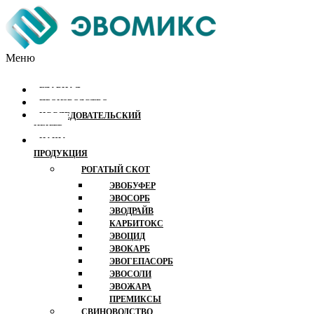
Меню
ГЛАВНАЯ
ПРОИЗВОДСТВО
ИССЛЕДОВАТЕЛЬСКИЙ
ЦЕНТР
НАША
ПРОДУКЦИЯ
РОГАТЫЙ СКОТ
ЭВОБУФЕР
ЭВОСОРБ
ЭВОДРАЙВ
КАРБИТОКС
ЭВОЦИД
ЭВОКАРБ
ЭВОГЕПАСОРБ
ЭВОСОЛИ
ЭВОЖАРА
ПРЕМИКСЫ
СВИНОВОДСТВО