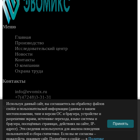
Меню
Главная
Производство
Исследовательский центр
Новости
Контакты
О компании
Охрана труда
Контакты
info@evomix.ru
+7(47248)3-31-31
Используя данный сайт, вы соглашаетесь на обработку файлов
Мы в соц. сетях
cookie и пользовательской информации (данные о вашем
местоположении, типе и версии ОС и браузера, устройстве и
Мы Вконтакте
разрешении экрана, источнике перехода, языке системы и
Принять
браузера, посещённых страницах, действиях на сайте, IP-
адресе). Эти сведения используются для анализа поведения
пользователей и сбора статистики. Если вы не согласны –
пожалуйста, покиньте сайт. Подробнее о cookie — в
Политике